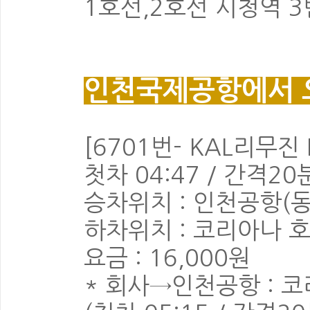
1호선,2호선 시청역 3
인천국제공항에서 
[6701번- KAL리무진 
첫차 04:47 / 간격20분
승차위치 : 인천공항(동
하차위치 : 코리아나 
요금 : 16,000원
* 회사→인천공항 : 